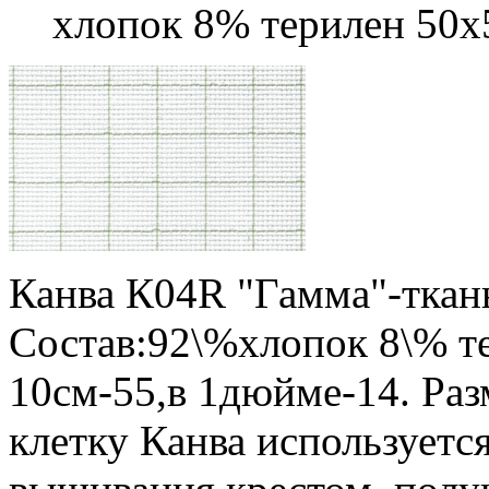
хлопок 8% терилен 50х
Канва К04R "Гамма"-ткан
Состав:92\%хлопок 8\% те
10см-55,в 1дюйме-14. Раз
клетку Канва используется