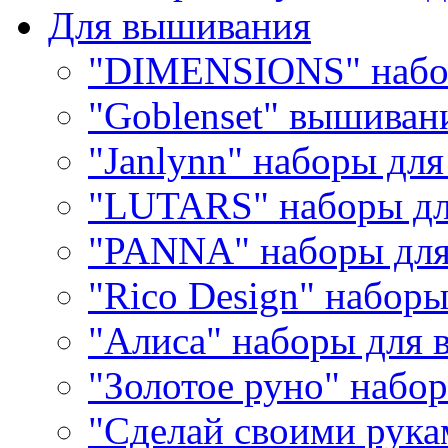
Для вышивания
"DIMENSIONS" набо
"Goblenset" вышиван
"Janlynn" наборы дл
"LUTARS" наборы д
"PANNA" наборы дл
"Rico Design" набор
"Алиса" наборы для
"Золотое руно" набо
"Сделай своими рука