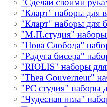
"Сделай своими рука
"Кларт" наборы для 
"Кларт" наборы для 
"М.П.студия" наборы
"Нова Слобода" наб
"Радуга бисера" набо
"RIOLIS" наборы дл
"Thea Gouverneur" н
"РС студия" наборы 
"Чудесная игла" наб