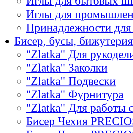
Иглы для бытовых ш
Иглы для промышле
Принадлежности для
Бисер, бусы, бижутерия
"Zlatka" Для рукодел
"Zlatka" Заколки
"Zlatka" Подвески
"Zlatka" Фурнитура
"Zlatka" Для работы 
Бисер Чехия PRECI