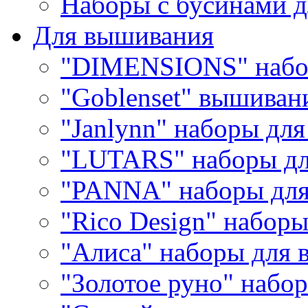
Наборы с бусинами д
Для вышивания
"DIMENSIONS" набо
"Goblenset" вышиван
"Janlynn" наборы дл
"LUTARS" наборы д
"PANNA" наборы дл
"Rico Design" набор
"Алиса" наборы для
"Золотое руно" набо