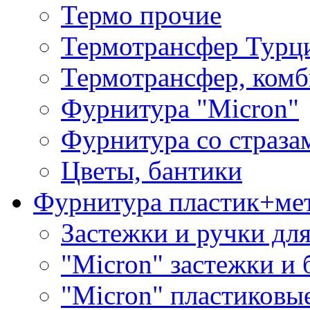
Термо прочие
Термотрансфер Турц
Термотрансфер, комб
Фурнитура "Micron"
Фурнитура со страза
Цветы, бантики
Фурнитура пластик+ме
Застежки и ручки дл
"Micron" застежки и 
"Micron" пластиковы