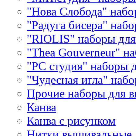
"Нова Слобода" наб
"Радуга бисера" набо
"RIOLIS" наборы дл
"Thea Gouverneur" н
"РС студия" наборы 
"Чудесная игла" наб
Прочие наборы для 
Канва
Канва с рисунком
Нитки вышивальные,