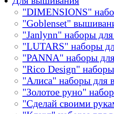
Для вышивания
"DIMENSIONS" набо
"Goblenset" вышиван
"Janlynn" наборы дл
"LUTARS" наборы д
"PANNA" наборы дл
"Rico Design" набор
"Алиса" наборы для
"Золотое руно" набо
"Сделай своими рука