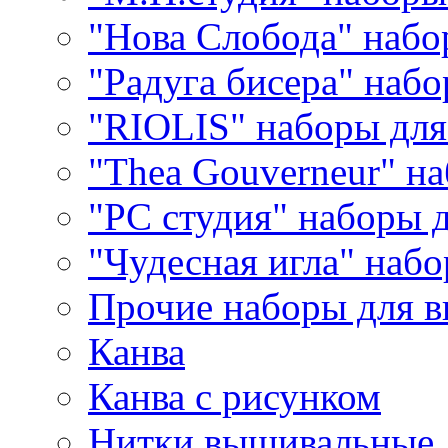
"Нова Слобода" наб
"Радуга бисера" набо
"RIOLIS" наборы дл
"Thea Gouverneur" н
"РС студия" наборы 
"Чудесная игла" наб
Прочие наборы для 
Канва
Канва с рисунком
Нитки вышивальные,