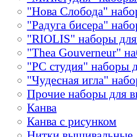
"Нова Слобода" наб
"Радуга бисера" набо
"RIOLIS" наборы дл
"Thea Gouverneur" н
"РС студия" наборы 
"Чудесная игла" наб
Прочие наборы для 
Канва
Канва с рисунком
Нитки вышивальные,