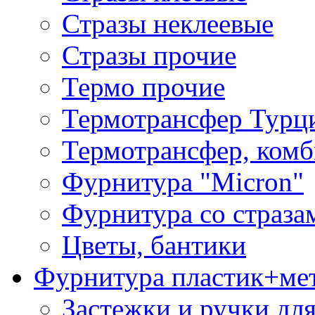
Стразы неклеевые
Стразы прочие
Термо прочие
Термотрансфер Турц
Термотрансфер, комб
Фурнитура "Micron"
Фурнитура со страза
Цветы, бантики
Фурнитура пластик+ме
Застежки и ручки дл