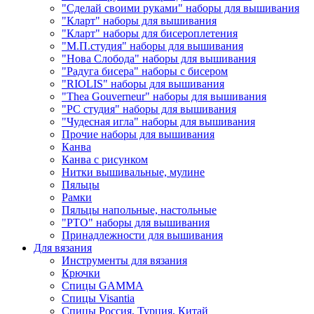
"Сделай своими руками" наборы для вышивания
"Кларт" наборы для вышивания
"Кларт" наборы для бисероплетения
"М.П.студия" наборы для вышивания
"Нова Слобода" наборы для вышивания
"Радуга бисера" наборы с бисером
"RIOLIS" наборы для вышивания
"Thea Gouverneur" наборы для вышивания
"РС студия" наборы для вышивания
"Чудесная игла" наборы для вышивания
Прочие наборы для вышивания
Канва
Канва с рисунком
Нитки вышивальные, мулине
Пяльцы
Рамки
Пяльцы напольные, настольные
"РТО" наборы для вышивания
Принадлежности для вышивания
Для вязания
Инструменты для вязания
Крючки
Спицы GAMMA
Спицы Visantia
Спицы Россия, Турция, Китай