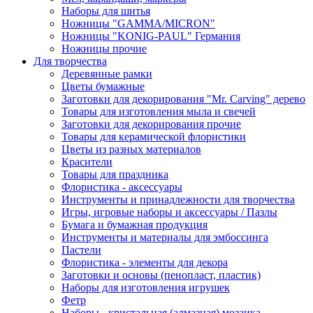
Наборы для шитья
Ножницы "GAMMA/MICRON"
Ножницы "KONIG-PAUL" Германия
Ножницы прочие
Для творчества
Деревянные рамки
Цветы бумажные
Заготовки для декорирования "Mr. Carving" дерево
Товары для изготовления мыла и свечей
Заготовки для декорирования прочие
Товары для керамической флористики
Цветы из разных материалов
Красители
Товары для праздника
Флористика - аксессуары
Инструменты и принадлежности для творчества
Игры, игровые наборы и аксессуары / Пазлы
Бумага и бумажная продукция
Инструменты и материалы для эмбоссинга
Пастели
Флористика - элементы для декора
Заготовки и основы (пенопласт, пластик)
Наборы для изготовления игрушек
Фетр
Наборы - кристальная (алмазная) мозаика