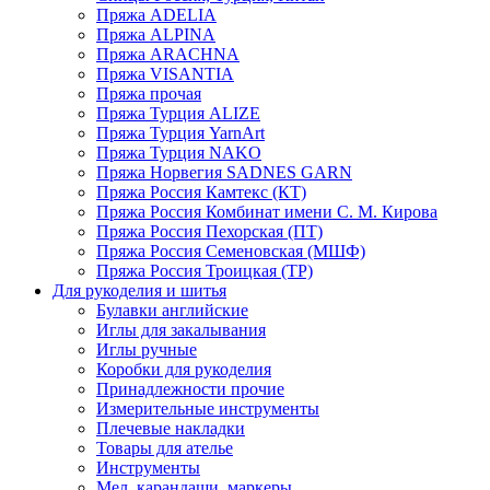
Пряжа ADELIA
Пряжа ALPINA
Пряжа ARACHNA
Пряжа VISANTIA
Пряжа прочая
Пряжа Турция ALIZE
Пряжа Турция YarnArt
Пряжа Турция NAKO
Пряжа Норвегия SADNES GARN
Пряжа Россия Камтекс (КТ)
Пряжа Россия Комбинат имени С. М. Кирова
Пряжа Россия Пехорская (ПТ)
Пряжа Россия Семеновская (МШФ)
Пряжа Россия Троицкая (ТР)
Для рукоделия и шитья
Булавки английские
Иглы для закалывания
Иглы ручные
Коробки для рукоделия
Принадлежности прочие
Измерительные инструменты
Плечевые накладки
Товары для ателье
Инструменты
Мел, карандаши, маркеры