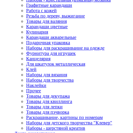
Графитные карандаши
Работа с кожей
Резьба по дереву, выжигание
Товары для валяния
Карандаши цветные
Кулинария
Карандаши акварельные
Подарочная упаковка
Наборы для раскрашивание на одежде
Фурнитура для игрушек
Канцелярия
Для шкатулок металлическая
Клей
Наборы для вязания
Наборы для творчества
Наклейки
Прочее
Товары для декупажа
Товары для квиллинга
Товары для лепки
Товары для пэчворка
Раскрашивание, картины по номерам
Наборы для детского творчества "Клевер"
Наборы - шерстяной креатив