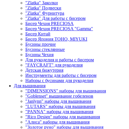
"Zlatka" Заколки
"Zlatka" Подвески
"Zlatka" Фурнитура
"Zlatka" Для работы с бисером
Бисер Чехия PRECIOSA
Бисер Чехия PRECIOSA "Gamma"
Бисер Китай
Бисер Япония TOHO, MIYUKI
Бусины прочие
Бусины стеклянные
Бусины Чехия
Для рукоделия и работы с бисером
"FAYCRAFT" для рукоделия
Детская бижутерия
Инструменты для работы с бисером
Наборы с бусинами для рукоделия
Для вышивания
"DIMENSIONS" наборы для вышивания
"Goblenset" вышивание гобеленов
"Janlynn" наборы для вышивания
"LUTARS" наборы для вышивания
"PANNA" наборы для вышивания
"Rico Design" наборы для вышивания
"Алиса" наборы для вышивания
"Золотое руно" наборы для вышивания