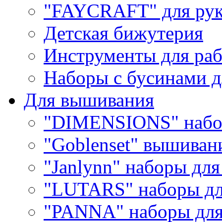
"FAYCRAFT" для рук
Детская бижутерия
Инструменты для раб
Наборы с бусинами д
Для вышивания
"DIMENSIONS" набо
"Goblenset" вышиван
"Janlynn" наборы дл
"LUTARS" наборы д
"PANNA" наборы дл