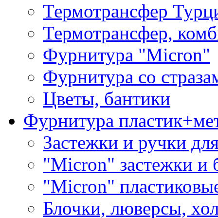
Термотрансфер Турц
Термотрансфер, комб
Фурнитура "Micron"
Фурнитура со страза
Цветы, бантики
Фурнитура пластик+ме
Застежки и ручки дл
"Micron" застежки и 
"Micron" пластиковы
Блочки, люверсы, хо