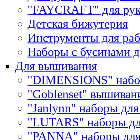
"FAYCRAFT" для рук
Детская бижутерия
Инструменты для раб
Наборы с бусинами д
Для вышивания
"DIMENSIONS" набо
"Goblenset" вышиван
"Janlynn" наборы дл
"LUTARS" наборы д
"PANNA" наборы дл