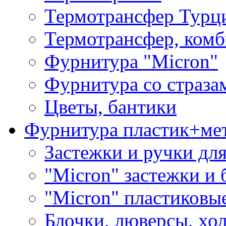
Термотрансфер Турц
Термотрансфер, комб
Фурнитура "Micron"
Фурнитура со страза
Цветы, бантики
Фурнитура пластик+ме
Застежки и ручки дл
"Micron" застежки и 
"Micron" пластиковы
Блочки, люверсы, хо