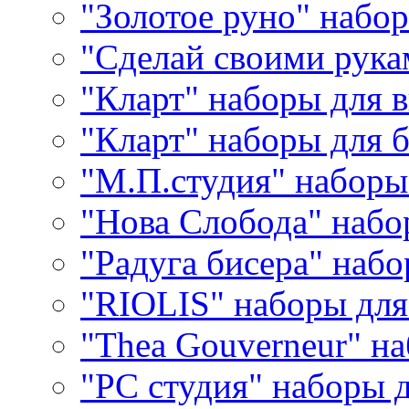
"Золотое руно" набо
"Сделай своими рука
"Кларт" наборы для 
"Кларт" наборы для 
"М.П.студия" наборы
"Нова Слобода" наб
"Радуга бисера" набо
"RIOLIS" наборы дл
"Thea Gouverneur" н
"РС студия" наборы 