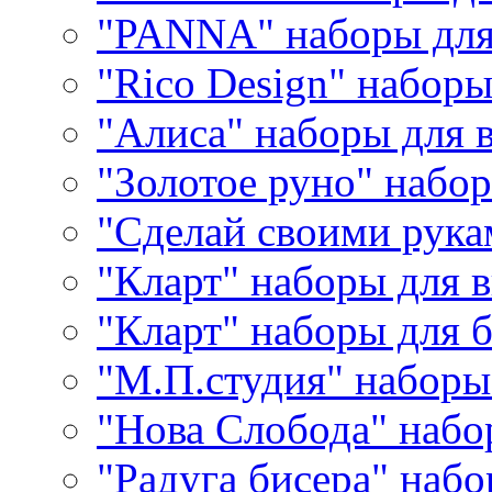
"PANNA" наборы дл
"Rico Design" набор
"Алиса" наборы для
"Золотое руно" набо
"Сделай своими рука
"Кларт" наборы для 
"Кларт" наборы для 
"М.П.студия" наборы
"Нова Слобода" наб
"Радуга бисера" набо