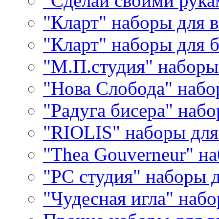
"Сделай своими рука
"Кларт" наборы для 
"Кларт" наборы для 
"М.П.студия" наборы
"Нова Слобода" наб
"Радуга бисера" набо
"RIOLIS" наборы дл
"Thea Gouverneur" н
"РС студия" наборы 
"Чудесная игла" наб