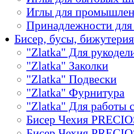
Иглы для промышле
Принадлежности для
Бисер, бусы, бижутерия
"Zlatka" Для рукодел
"Zlatka" Заколки
"Zlatka" Подвески
"Zlatka" Фурнитура
"Zlatka" Для работы 
Бисер Чехия PRECI
Бисер Чехия PRECI