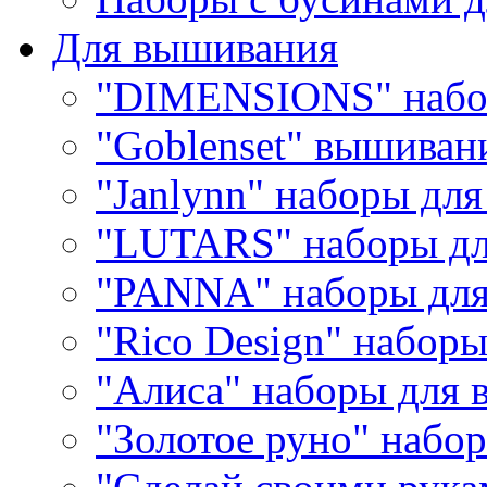
Для вышивания
"DIMENSIONS" набо
"Goblenset" вышиван
"Janlynn" наборы дл
"LUTARS" наборы д
"PANNA" наборы дл
"Rico Design" набор
"Алиса" наборы для
"Золотое руно" набо