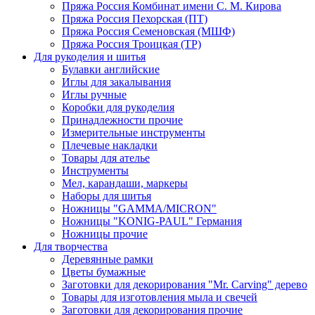
Пряжа Россия Комбинат имени С. М. Кирова
Пряжа Россия Пехорская (ПТ)
Пряжа Россия Семеновская (МШФ)
Пряжа Россия Троицкая (ТР)
Для рукоделия и шитья
Булавки английские
Иглы для закалывания
Иглы ручные
Коробки для рукоделия
Принадлежности прочие
Измерительные инструменты
Плечевые накладки
Товары для ателье
Инструменты
Мел, карандаши, маркеры
Наборы для шитья
Ножницы "GAMMA/MICRON"
Ножницы "KONIG-PAUL" Германия
Ножницы прочие
Для творчества
Деревянные рамки
Цветы бумажные
Заготовки для декорирования "Mr. Carving" дерево
Товары для изготовления мыла и свечей
Заготовки для декорирования прочие