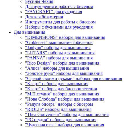
Бусины Чехия
Для рукоделия и работы с бисером
"FAYCRAFT" для рукоделия
Детская бижутерия
Инструменты для работы с бисером
Наборы с бусинами для рукоделия
Для вышивания
"DIMENSIONS" наборы для вышивания
"Goblenset" вышивание гобеленов
"Janlynn" наборы для вышивания
"LUTARS" наборы для вышивания
"PANNA" наборы для вышивания
"Rico Design" наборы для вышивания
"Алиса" наборы для вышивания
"Золотое руно" наборы для вышивания
"Сделай своими руками" наборы для вышивания
"Кларт" наборы для вышивания
"Кларт" наборы для бисероплетения
"М.П.студия" наборы для вышивания
"Нова Слобода" наборы для вышивания
"Радуга бисера" наборы с бисером
"RIOLIS" наборы для вышивания
"Thea Gouverneur" наборы для вышивания
"РС студия" наборы для вышивания
"Чудесная игла" наборы для вышивания