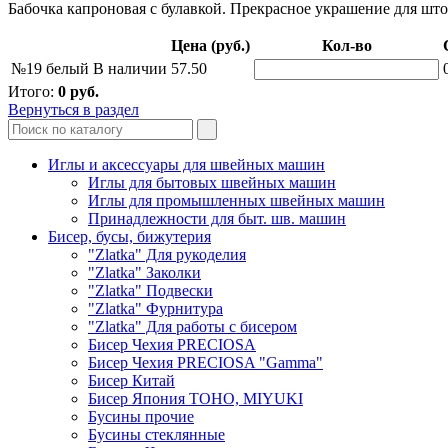
Бабочка капроновая с булавкой. Прекрасное украшение для што
Цена (руб.)
Кол-во
№19 белый
В наличии
57.50
Итого:
0
руб.
Вернуться в раздел
Иглы и аксессуары для швейных машин
Иглы для бытовых швейных машин
Иглы для промышленных швейных машин
Принадлежности для быт. шв. машин
Бисер, бусы, бижутерия
"Zlatka" Для рукоделия
"Zlatka" Заколки
"Zlatka" Подвески
"Zlatka" Фурнитура
"Zlatka" Для работы с бисером
Бисер Чехия PRECIOSA
Бисер Чехия PRECIOSA "Gamma"
Бисер Китай
Бисер Япония TOHO, MIYUKI
Бусины прочие
Бусины стеклянные