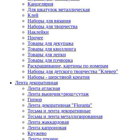
Канцелярия
Для шкатулок металлическая
Клей
Наборы для вязания
Наборы для творчества
Наклейки
Прочее
Товары для декупажа
Товары для квиллинга
Товары для лепки
Товары для пэчворка
Раскрашивание, картины по номерам
Наборы для детского творчества "Клевер"
Наборы - шерстяной креатив
Лента декоративная
Лента атласная
Лента вьюнчик+рюш+сутаж
Гипюр
Лента декоративная "Floranta"
Тесьма и лента декоративные
Тесьма и лента металлизированная
Лента жаккардовая
Лента капроновая
Кружево
Ленты прочие