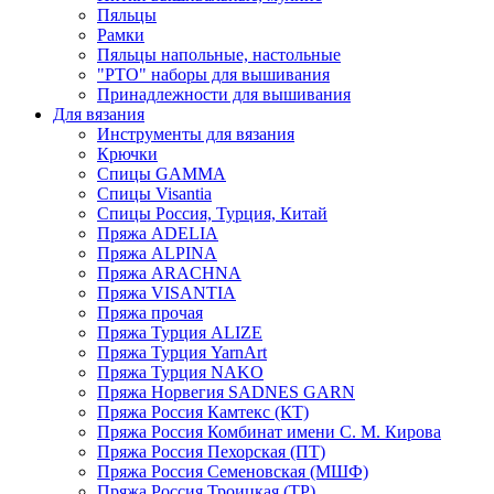
Пяльцы
Рамки
Пяльцы напольные, настольные
"РТО" наборы для вышивания
Принадлежности для вышивания
Для вязания
Инструменты для вязания
Крючки
Спицы GAMMA
Спицы Visantia
Спицы Россия, Турция, Китай
Пряжа ADELIA
Пряжа ALPINA
Пряжа ARACHNA
Пряжа VISANTIA
Пряжа прочая
Пряжа Турция ALIZE
Пряжа Турция YarnArt
Пряжа Турция NAKO
Пряжа Норвегия SADNES GARN
Пряжа Россия Камтекс (КТ)
Пряжа Россия Комбинат имени С. М. Кирова
Пряжа Россия Пехорская (ПТ)
Пряжа Россия Семеновская (МШФ)
Пряжа Россия Троицкая (ТР)