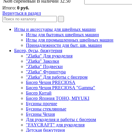
№08 сиреневый
В наличии
32.50
Итого:
0
руб.
Вернуться в раздел
Иглы и аксессуары для швейных машин
Иглы для бытовых швейных машин
Иглы для промышленных швейных машин
Принадлежности для быт. шв. машин
Бисер, бусы, бижутерия
"Zlatka" Для рукоделия
"Zlatka" Заколки
"Zlatka" Подвески
"Zlatka" Фурнитура
"Zlatka" Для работы с бисером
Бисер Чехия PRECIOSA
Бисер Чехия PRECIOSA "Gamma"
Бисер Китай
Бисер Япония TOHO, MIYUKI
Бусины прочие
Бусины стеклянные
Бусины Чехия
Для рукоделия и работы с бисером
"FAYCRAFT" для рукоделия
Детская бижутерия