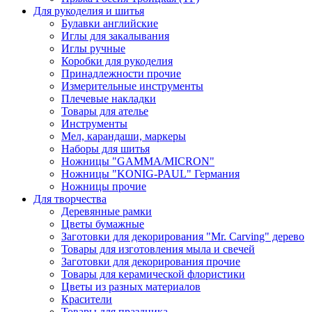
Для рукоделия и шитья
Булавки английские
Иглы для закалывания
Иглы ручные
Коробки для рукоделия
Принадлежности прочие
Измерительные инструменты
Плечевые накладки
Товары для ателье
Инструменты
Мел, карандаши, маркеры
Наборы для шитья
Ножницы "GAMMA/MICRON"
Ножницы "KONIG-PAUL" Германия
Ножницы прочие
Для творчества
Деревянные рамки
Цветы бумажные
Заготовки для декорирования "Mr. Carving" дерево
Товары для изготовления мыла и свечей
Заготовки для декорирования прочие
Товары для керамической флористики
Цветы из разных материалов
Красители
Товары для праздника