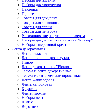
Наборы для вязания
Наборы для творчества
Наклейки
Прочее
Товары для декупажа
Товары для квиллинга
Товары для лепки
Товары для пэчворка
Раскрашивание, картины по номерам
Наборы для детского творчества "Клевер"
Наборы - шерстяной креатив
Лента декоративная
Лента атласная
Лента вьюнчик+рюш+сутаж
Гипюр
Лента декоративная "Floranta"
Тесьма и лента декоративные
Тесьма и лента металлизированная
Лента жаккардовая
Лента капроновая
Кружево
Ленты прочие
Наборы лент
Шитье
Воротники