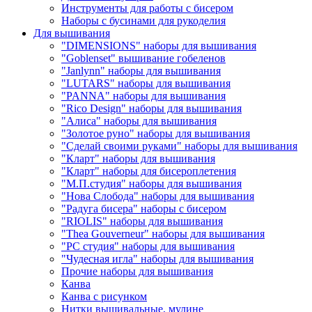
Инструменты для работы с бисером
Наборы с бусинами для рукоделия
Для вышивания
"DIMENSIONS" наборы для вышивания
"Goblenset" вышивание гобеленов
"Janlynn" наборы для вышивания
"LUTARS" наборы для вышивания
"PANNA" наборы для вышивания
"Rico Design" наборы для вышивания
"Алиса" наборы для вышивания
"Золотое руно" наборы для вышивания
"Сделай своими руками" наборы для вышивания
"Кларт" наборы для вышивания
"Кларт" наборы для бисероплетения
"М.П.студия" наборы для вышивания
"Нова Слобода" наборы для вышивания
"Радуга бисера" наборы с бисером
"RIOLIS" наборы для вышивания
"Thea Gouverneur" наборы для вышивания
"РС студия" наборы для вышивания
"Чудесная игла" наборы для вышивания
Прочие наборы для вышивания
Канва
Канва с рисунком
Нитки вышивальные, мулине