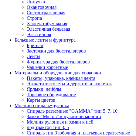
Липучка
Окантовочная
Светоотражающая
Стропа
Хлопчатобумажная
Эластичная бельевая
Эластичная
Бельевые ленты и фурнитура
Бретели
Застежки для бюстгальтеров
Ленты
Фурнитура для бюстгальтеров
Чашечки корсетные
Материалы и оборудование для упаковки
Пакеты, упаковка, клейкая лента
Этикет-пистолеты и держатели этикеток
Ярлыки, лейблы
Торговое оборудование
Карты цветов
Молнии спираль+рулонка
Спираль разъемные "GAMMA" тип 5, 7, 10
Замки "Micron" к рулонной молнии
Молния рулонная и замки к ней
под трактор тип 3, 5
Спираль тип 3 юбочная и платьевая неразъемные