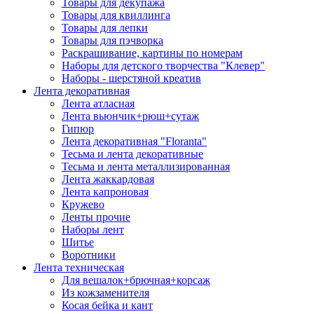
Товары для декупажа
Товары для квиллинга
Товары для лепки
Товары для пэчворка
Раскрашивание, картины по номерам
Наборы для детского творчества "Клевер"
Наборы - шерстяной креатив
Лента декоративная
Лента атласная
Лента вьюнчик+рюш+сутаж
Гипюр
Лента декоративная "Floranta"
Тесьма и лента декоративные
Тесьма и лента металлизированная
Лента жаккардовая
Лента капроновая
Кружево
Ленты прочие
Наборы лент
Шитье
Воротники
Лента техническая
Для вешалок+брючная+корсаж
Из кожзаменителя
Косая бейка и кант