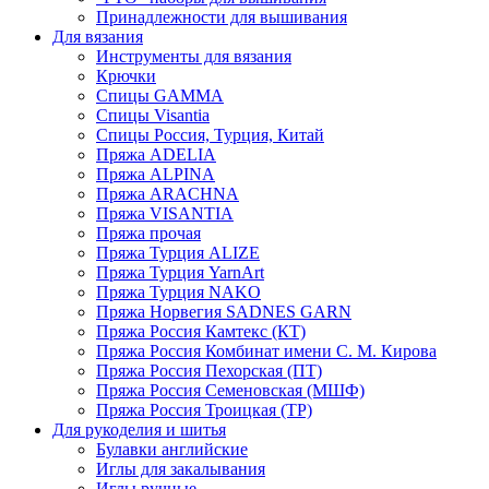
Принадлежности для вышивания
Для вязания
Инструменты для вязания
Крючки
Спицы GAMMA
Спицы Visantia
Спицы Россия, Турция, Китай
Пряжа ADELIA
Пряжа ALPINA
Пряжа ARACHNA
Пряжа VISANTIA
Пряжа прочая
Пряжа Турция ALIZE
Пряжа Турция YarnArt
Пряжа Турция NAKO
Пряжа Норвегия SADNES GARN
Пряжа Россия Камтекс (КТ)
Пряжа Россия Комбинат имени С. М. Кирова
Пряжа Россия Пехорская (ПТ)
Пряжа Россия Семеновская (МШФ)
Пряжа Россия Троицкая (ТР)
Для рукоделия и шитья
Булавки английские
Иглы для закалывания
Иглы ручные