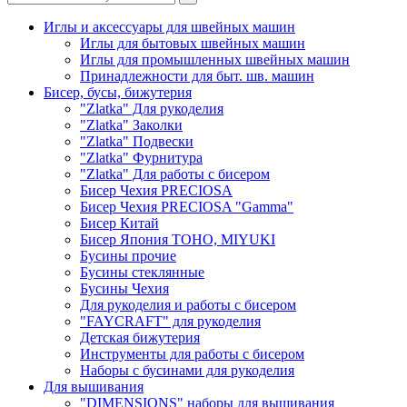
Иглы и аксессуары для швейных машин
Иглы для бытовых швейных машин
Иглы для промышленных швейных машин
Принадлежности для быт. шв. машин
Бисер, бусы, бижутерия
"Zlatka" Для рукоделия
"Zlatka" Заколки
"Zlatka" Подвески
"Zlatka" Фурнитура
"Zlatka" Для работы с бисером
Бисер Чехия PRECIOSA
Бисер Чехия PRECIOSA "Gamma"
Бисер Китай
Бисер Япония TOHO, MIYUKI
Бусины прочие
Бусины стеклянные
Бусины Чехия
Для рукоделия и работы с бисером
"FAYCRAFT" для рукоделия
Детская бижутерия
Инструменты для работы с бисером
Наборы с бусинами для рукоделия
Для вышивания
"DIMENSIONS" наборы для вышивания