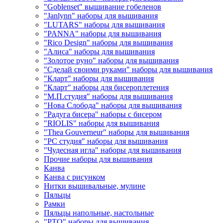
"Goblenset" вышивание гобеленов
"Janlynn" наборы для вышивания
"LUTARS" наборы для вышивания
"PANNA" наборы для вышивания
"Rico Design" наборы для вышивания
"Алиса" наборы для вышивания
"Золотое руно" наборы для вышивания
"Сделай своими руками" наборы для вышивания
"Кларт" наборы для вышивания
"Кларт" наборы для бисероплетения
"М.П.студия" наборы для вышивания
"Нова Слобода" наборы для вышивания
"Радуга бисера" наборы с бисером
"RIOLIS" наборы для вышивания
"Thea Gouverneur" наборы для вышивания
"РС студия" наборы для вышивания
"Чудесная игла" наборы для вышивания
Прочие наборы для вышивания
Канва
Канва с рисунком
Нитки вышивальные, мулине
Пяльцы
Рамки
Пяльцы напольные, настольные
"РТО" наборы для вышивания