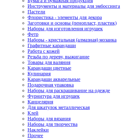
Бумага и бумажная продукция
Инструменты и материалы для эмбоссинга
Пастели
Флористика - элементы для декора
Заготовки и основы (пенопласт, пластик)
Наборы для изготовления игрушек
Фетр
Наборы - кристальная (алмазная) мозаика
Графитные карандаши
Работа с кожей
Резьба по дереву, выжигание
Товары для валяния
Карандаши цветные
Кулинария
Карандаши акварельные
Подарочная упаковка
Наборы для раскрашивание на одежде
Фурнитура для игрушек
Канцелярия
Для шкатулок металлическая
Клей
Наборы для вязания
Наборы для творчества
Наклейки
Прочее