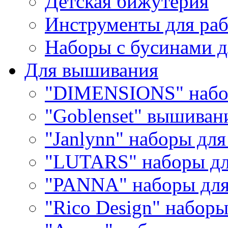
Детская бижутерия
Инструменты для раб
Наборы с бусинами д
Для вышивания
"DIMENSIONS" набо
"Goblenset" вышиван
"Janlynn" наборы дл
"LUTARS" наборы д
"PANNA" наборы дл
"Rico Design" набор