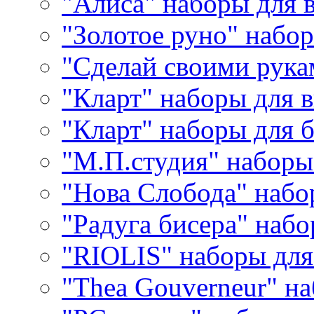
"Алиса" наборы для
"Золотое руно" набо
"Сделай своими рука
"Кларт" наборы для 
"Кларт" наборы для 
"М.П.студия" наборы
"Нова Слобода" наб
"Радуга бисера" набо
"RIOLIS" наборы дл
"Thea Gouverneur" н