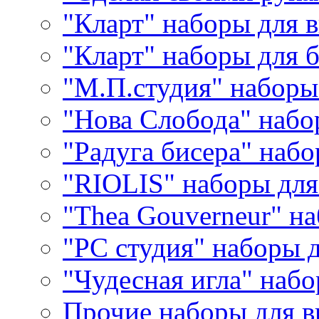
"Кларт" наборы для 
"Кларт" наборы для 
"М.П.студия" наборы
"Нова Слобода" наб
"Радуга бисера" набо
"RIOLIS" наборы дл
"Thea Gouverneur" н
"РС студия" наборы 
"Чудесная игла" наб
Прочие наборы для 