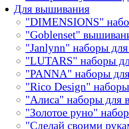
Для вышивания
"DIMENSIONS" набо
"Goblenset" вышиван
"Janlynn" наборы дл
"LUTARS" наборы д
"PANNA" наборы дл
"Rico Design" набор
"Алиса" наборы для
"Золотое руно" набо
"Сделай своими рука