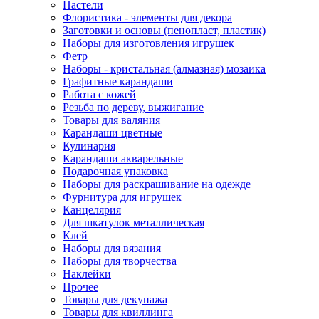
Пастели
Флористика - элементы для декора
Заготовки и основы (пенопласт, пластик)
Наборы для изготовления игрушек
Фетр
Наборы - кристальная (алмазная) мозаика
Графитные карандаши
Работа с кожей
Резьба по дереву, выжигание
Товары для валяния
Карандаши цветные
Кулинария
Карандаши акварельные
Подарочная упаковка
Наборы для раскрашивание на одежде
Фурнитура для игрушек
Канцелярия
Для шкатулок металлическая
Клей
Наборы для вязания
Наборы для творчества
Наклейки
Прочее
Товары для декупажа
Товары для квиллинга