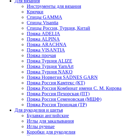
Для вязания
Инструменты для вязания
Крючки
Спицы GAMMA
Спицы Visantia
Спицы Россия, Турция, Китай
Пряжа ADELIA
Пряжа ALPINA
Пряжа ARACHNA
Пряжа VISANTIA
Пряжа прочая
Пряжа Турция ALIZE
Пряжа Турция YarnArt
Пряжа Турция NAKO
Пряжа Норвегия SADNES GARN
Пряжа Россия Камтекс (КТ)
Пряжа Россия Комбинат имени С. М. Кирова
Пряжа Россия Пехорская (ПТ)
Пряжа Россия Семеновская (МШФ)
Пряжа Россия Троицкая (ТР)
Для рукоделия и шитья
Булавки английские
Иглы для закалывания
Иглы ручные
Коробки для рукоделия