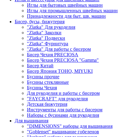
Иглы для бытовых швейных машин
Иглы для промышленных швейных машин
Принадлежности для быт. шв. машин
Бисер, бусы, бижутерия
"Zlatka" Для рукоделия
"Zlatka" Заколки
"Zlatka" Подвески
"Zlatka" Фурнитура
"Zlatka" Для работы с бисером
Бисер Чехия PRECIOSA
Бисер Чехия PRECIOSA "Gamma"
Бисер Китай
Бисер Япония TOHO, MIYUKI
Бусины прочие
Бусины стеклянные
Бусины Чехия
Для рукоделия и работы с бисером
"FAYCRAFT" для рукоделия
Детская бижутерия
Инструменты для работы с бисером
Наборы с бусинами для рукоделия
Для вышивания
"DIMENSIONS" наборы для вышивания
"Goblenset" вышивание гобеленов