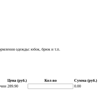
ормления одежды: юбок, брюк и т.п.
Цена (руб.)
Кол-во
Сумма (руб.)
ичии
289.90
0.00