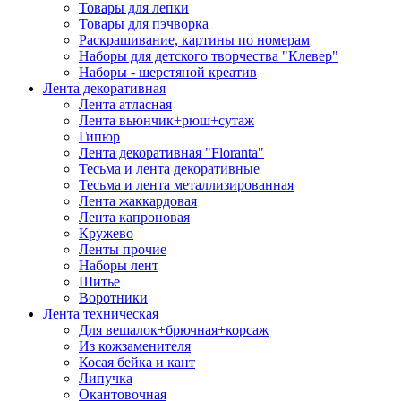
Товары для лепки
Товары для пэчворка
Раскрашивание, картины по номерам
Наборы для детского творчества "Клевер"
Наборы - шерстяной креатив
Лента декоративная
Лента атласная
Лента вьюнчик+рюш+сутаж
Гипюр
Лента декоративная "Floranta"
Тесьма и лента декоративные
Тесьма и лента металлизированная
Лента жаккардовая
Лента капроновая
Кружево
Ленты прочие
Наборы лент
Шитье
Воротники
Лента техническая
Для вешалок+брючная+корсаж
Из кожзаменителя
Косая бейка и кант
Липучка
Окантовочная