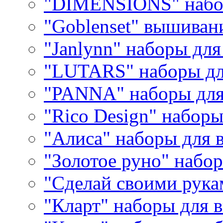
"DIMENSIONS" набо
"Goblenset" вышиван
"Janlynn" наборы дл
"LUTARS" наборы д
"PANNA" наборы дл
"Rico Design" набор
"Алиса" наборы для
"Золотое руно" набо
"Сделай своими рука
"Кларт" наборы для 