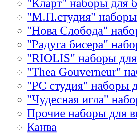
"Кларт" наборы для 
"М.П.студия" наборы
"Нова Слобода" наб
"Радуга бисера" набо
"RIOLIS" наборы дл
"Thea Gouverneur" н
"РС студия" наборы 
"Чудесная игла" наб
Прочие наборы для 
Канва