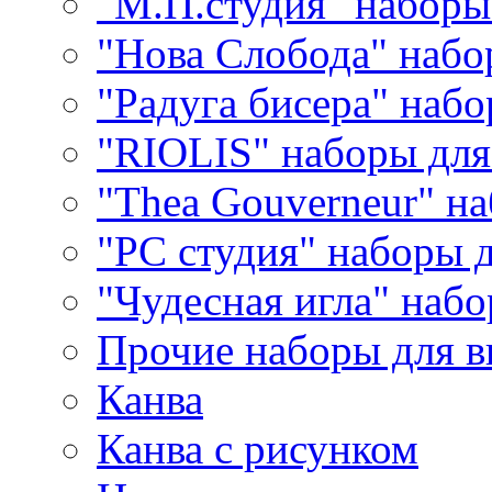
"М.П.студия" наборы
"Нова Слобода" наб
"Радуга бисера" набо
"RIOLIS" наборы дл
"Thea Gouverneur" н
"РС студия" наборы 
"Чудесная игла" наб
Прочие наборы для 
Канва
Канва с рисунком