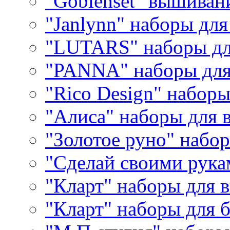
"Goblenset" вышиван
"Janlynn" наборы дл
"LUTARS" наборы д
"PANNA" наборы дл
"Rico Design" набор
"Алиса" наборы для
"Золотое руно" набо
"Сделай своими рука
"Кларт" наборы для 
"Кларт" наборы для 