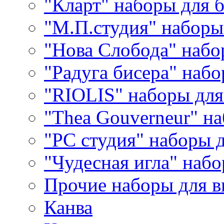
"Кларт" наборы для 
"М.П.студия" наборы
"Нова Слобода" наб
"Радуга бисера" набо
"RIOLIS" наборы дл
"Thea Gouverneur" н
"РС студия" наборы 
"Чудесная игла" наб
Прочие наборы для 
Канва