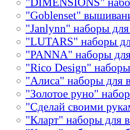
"DIMENSIONS" набо
"Goblenset" вышиван
"Janlynn" наборы дл
"LUTARS" наборы д
"PANNA" наборы дл
"Rico Design" набор
"Алиса" наборы для
"Золотое руно" набо
"Сделай своими рука
"Кларт" наборы для 