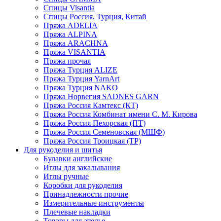
Спицы Visantia
Спицы Россия, Турция, Китай
Пряжа ADELIA
Пряжа ALPINA
Пряжа ARACHNA
Пряжа VISANTIA
Пряжа прочая
Пряжа Турция ALIZE
Пряжа Турция YarnArt
Пряжа Турция NAKO
Пряжа Норвегия SADNES GARN
Пряжа Россия Камтекс (КТ)
Пряжа Россия Комбинат имени С. М. Кирова
Пряжа Россия Пехорская (ПТ)
Пряжа Россия Семеновская (МШФ)
Пряжа Россия Троицкая (ТР)
Для рукоделия и шитья
Булавки английские
Иглы для закалывания
Иглы ручные
Коробки для рукоделия
Принадлежности прочие
Измерительные инструменты
Плечевые накладки
Товары для ателье