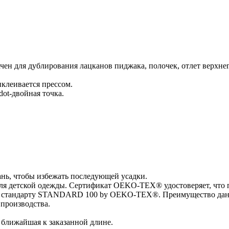
н для дублирования лацканов пиджака, полочек, отлет верхнег
иклеивается прессом.
dot-двойная точка.
ань, чтобы избежать последующей усадки.
ля детской одежды. Сертификат OEKO-TEX® удостоверяет, что 
по стандарту STANDARD 100 by OEKO-TEX®. Преимущество данно
 производства.
, ближайшая к заказанной длине.