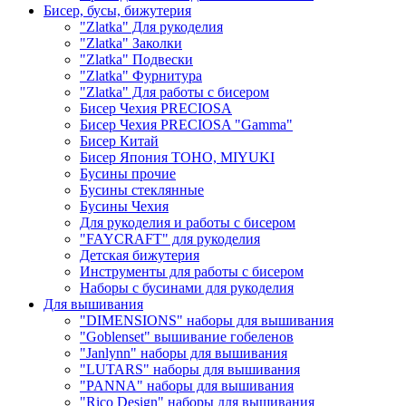
Бисер, бусы, бижутерия
"Zlatka" Для рукоделия
"Zlatka" Заколки
"Zlatka" Подвески
"Zlatka" Фурнитура
"Zlatka" Для работы с бисером
Бисер Чехия PRECIOSA
Бисер Чехия PRECIOSA "Gamma"
Бисер Китай
Бисер Япония TOHO, MIYUKI
Бусины прочие
Бусины стеклянные
Бусины Чехия
Для рукоделия и работы с бисером
"FAYCRAFT" для рукоделия
Детская бижутерия
Инструменты для работы с бисером
Наборы с бусинами для рукоделия
Для вышивания
"DIMENSIONS" наборы для вышивания
"Goblenset" вышивание гобеленов
"Janlynn" наборы для вышивания
"LUTARS" наборы для вышивания
"PANNA" наборы для вышивания
"Rico Design" наборы для вышивания