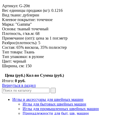
Артикул: G-20tt
Вес единицы продажи (кг): 0.1216
Вид ткани: дублерин
Клеевое покрытие: точечное
Марка: "Gamma"
Основа: тканый точечный
Плотность, г/кв.м: 68
Примечание (опт): цена за 1 пог.метр
Разброс(плотность): 5
Состав: 65% вискоза, 35% полиэстер
Тип товара: Ткань
Тип упаковки: в рулоне
Цвет: черный
Ширина, см: 150
Цена (руб.)
Кол-во
Сумма (руб.)
Итого:
0
руб.
Вернуться в раздел
Иглы и аксессуары для швейных машин
Иглы для бытовых швейных машин
Иглы для промышленных швейных машин
Принадлежности для быт. шв. машин