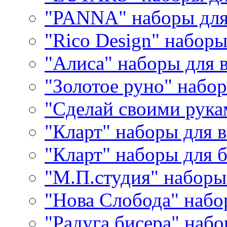
"PANNA" наборы дл
"Rico Design" набор
"Алиса" наборы для
"Золотое руно" набо
"Сделай своими рука
"Кларт" наборы для 
"Кларт" наборы для 
"М.П.студия" наборы
"Нова Слобода" наб
"Радуга бисера" набо