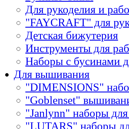
Для рукоделия и раб
"FAYCRAFT" для рук
Детская бижутерия
Инструменты для раб
Наборы с бусинами д
Для вышивания
"DIMENSIONS" набо
"Goblenset" вышиван
"Janlynn" наборы дл
"LUTARS" наборы д