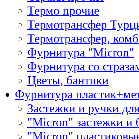
Термо прочие
Термотрансфер Турц
Термотрансфер, комб
Фурнитура "Micron"
Фурнитура со страза
Цветы, бантики
Фурнитура пластик+ме
Застежки и ручки дл
"Micron" застежки и 
"Micron" пластиковы