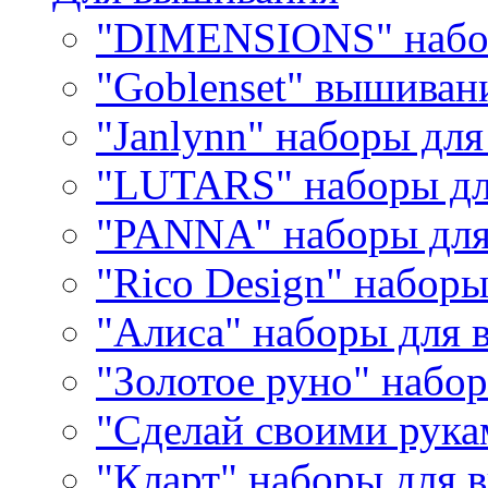
"DIMENSIONS" набо
"Goblenset" вышиван
"Janlynn" наборы дл
"LUTARS" наборы д
"PANNA" наборы дл
"Rico Design" набор
"Алиса" наборы для
"Золотое руно" набо
"Сделай своими рука
"Кларт" наборы для 