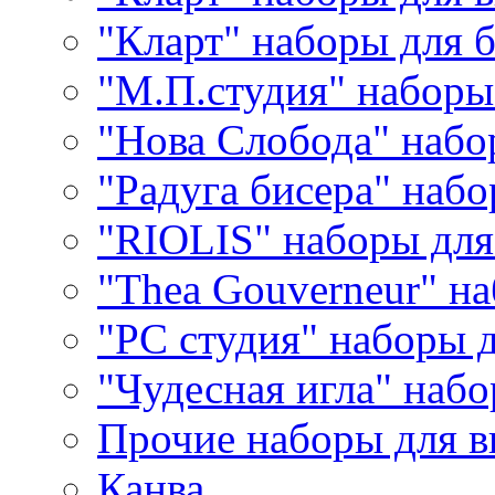
"Кларт" наборы для 
"М.П.студия" наборы
"Нова Слобода" наб
"Радуга бисера" набо
"RIOLIS" наборы дл
"Thea Gouverneur" н
"РС студия" наборы 
"Чудесная игла" наб
Прочие наборы для 
Канва