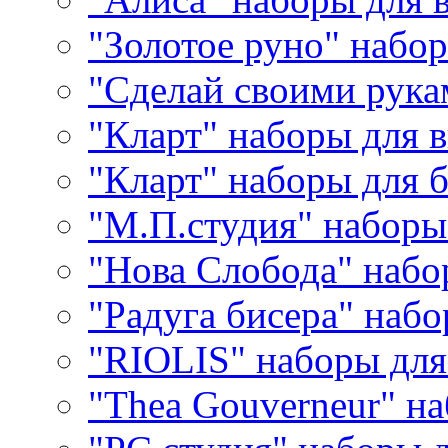
"Золотое руно" набо
"Сделай своими рука
"Кларт" наборы для 
"Кларт" наборы для 
"М.П.студия" наборы
"Нова Слобода" наб
"Радуга бисера" набо
"RIOLIS" наборы дл
"Thea Gouverneur" н