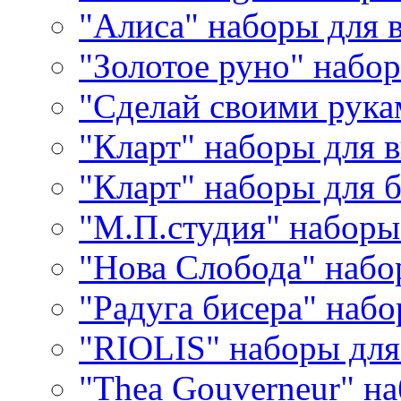
"Алиса" наборы для
"Золотое руно" набо
"Сделай своими рука
"Кларт" наборы для 
"Кларт" наборы для 
"М.П.студия" наборы
"Нова Слобода" наб
"Радуга бисера" набо
"RIOLIS" наборы дл
"Thea Gouverneur" н