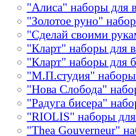
"Алиса" наборы для
"Золотое руно" набо
"Сделай своими рука
"Кларт" наборы для 
"Кларт" наборы для 
"М.П.студия" наборы
"Нова Слобода" наб
"Радуга бисера" набо
"RIOLIS" наборы дл
"Thea Gouverneur" н