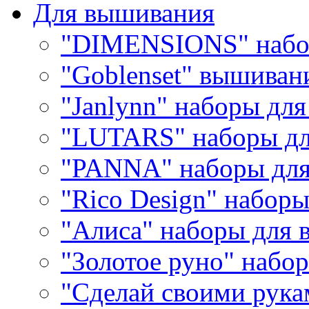
Для вышивания
"DIMENSIONS" набо
"Goblenset" вышиван
"Janlynn" наборы дл
"LUTARS" наборы д
"PANNA" наборы дл
"Rico Design" набор
"Алиса" наборы для
"Золотое руно" набо
"Сделай своими рука