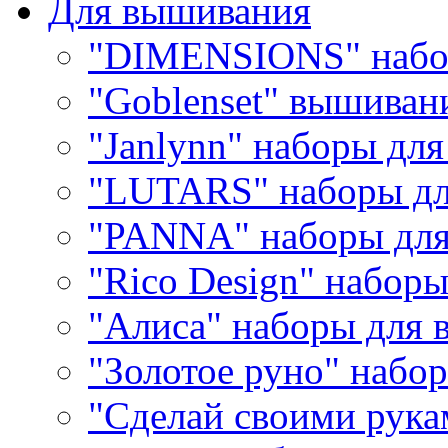
Для вышивания
"DIMENSIONS" набо
"Goblenset" вышиван
"Janlynn" наборы дл
"LUTARS" наборы д
"PANNA" наборы дл
"Rico Design" набор
"Алиса" наборы для
"Золотое руно" набо
"Сделай своими рука