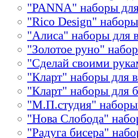
"PANNA" наборы дл
"Rico Design" набор
"Алиса" наборы для
"Золотое руно" набо
"Сделай своими рука
"Кларт" наборы для 
"Кларт" наборы для 
"М.П.студия" наборы
"Нова Слобода" наб
"Радуга бисера" набо