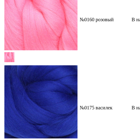
№0160 розовый
В н
№0175 василек
В н