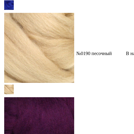
№0190 песочный
В н