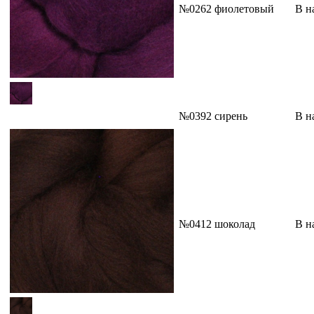
№0262 фиолетовый
В н
№0392 сирень
В н
№0412 шоколад
В н