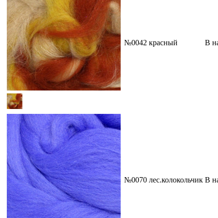
№0042 красный
В н
№0070 лес.колокольчик
В н