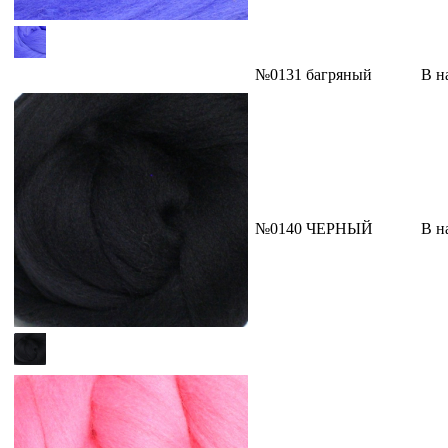
№0131 багряный
В н
№0140 ЧЕРНЫЙ
В н