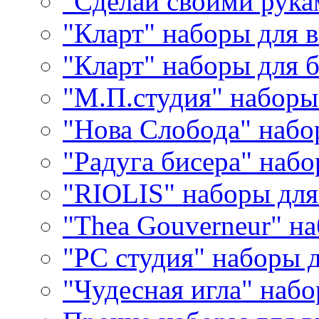
"Сделай своими рука
"Кларт" наборы для 
"Кларт" наборы для 
"М.П.студия" наборы
"Нова Слобода" наб
"Радуга бисера" набо
"RIOLIS" наборы дл
"Thea Gouverneur" н
"РС студия" наборы 
"Чудесная игла" наб