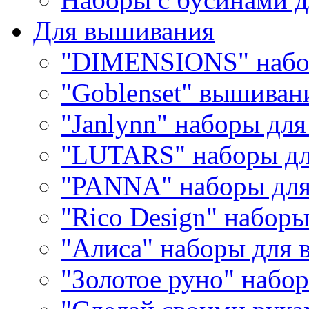
Для вышивания
"DIMENSIONS" набо
"Goblenset" вышиван
"Janlynn" наборы дл
"LUTARS" наборы д
"PANNA" наборы дл
"Rico Design" набор
"Алиса" наборы для
"Золотое руно" набо