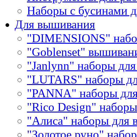
Наборы с бусинами д
Для вышивания
"DIMENSIONS" набо
"Goblenset" вышиван
"Janlynn" наборы дл
"LUTARS" наборы д
"PANNA" наборы дл
"Rico Design" набор
"Алиса" наборы для
"Золотое руно" набо