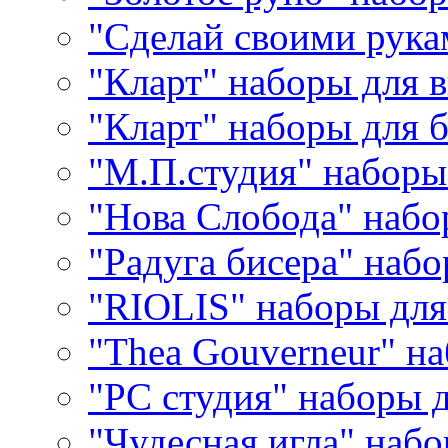
"Сделай своими рука
"Кларт" наборы для 
"Кларт" наборы для 
"М.П.студия" наборы
"Нова Слобода" наб
"Радуга бисера" набо
"RIOLIS" наборы дл
"Thea Gouverneur" н
"РС студия" наборы 
"Чудесная игла" наб