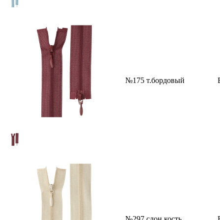
№175 т.бордовый
№297 слон.кость