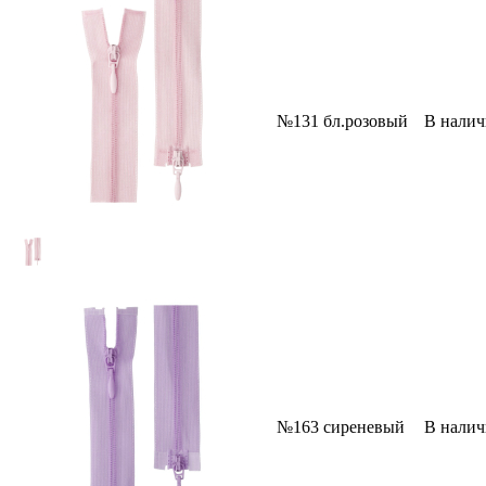
№131 бл.розовый
В нали
№163 сиреневый
В нали