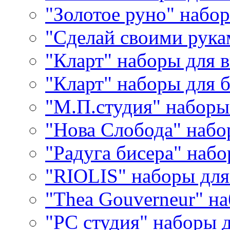
"Золотое руно" набо
"Сделай своими рука
"Кларт" наборы для 
"Кларт" наборы для 
"М.П.студия" наборы
"Нова Слобода" наб
"Радуга бисера" набо
"RIOLIS" наборы дл
"Thea Gouverneur" н
"РС студия" наборы 