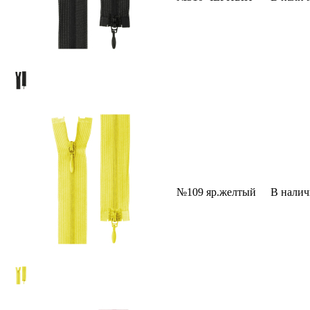
№109 яр.желтый
В нали