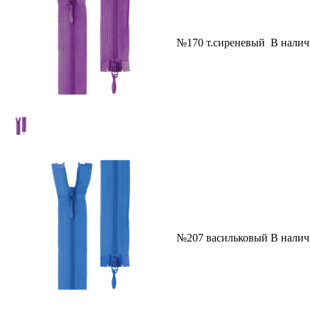
№170 т.сиреневый
В нали
№207 васильковый
В нали