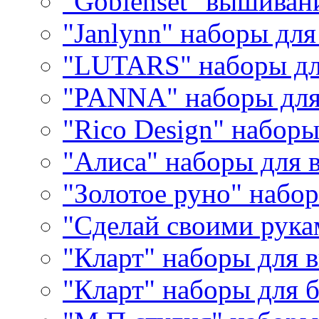
"Goblenset" вышиван
"Janlynn" наборы дл
"LUTARS" наборы д
"PANNA" наборы дл
"Rico Design" набор
"Алиса" наборы для
"Золотое руно" набо
"Сделай своими рука
"Кларт" наборы для 
"Кларт" наборы для 