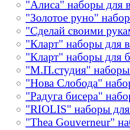
"Алиса" наборы для
"Золотое руно" набо
"Сделай своими рука
"Кларт" наборы для 
"Кларт" наборы для 
"М.П.студия" наборы
"Нова Слобода" наб
"Радуга бисера" набо
"RIOLIS" наборы дл
"Thea Gouverneur" н