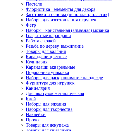
Пастели
Флористика - элементы для декора
Заготовки и основы (пенопласт, пластик)
Наборы для изготовления игрушек
Фетр
Наборы - кристальная (алмазная) мозаика
Графитные карандаши
Работа с кожей
Резьба по дереву, выжигание
Товары для валяния
Карандаши цветные
Кулинария
Карандаши акварельные
Подарочная упаковка
Наборы для раскрашивание на одежде
Фурнитура для игрушек
Канцелярия
Для шкатулок металлическая
Клей
Наборы для вязания
Наборы для творчества
Наклейки
Прочее
Товары для декупажа
Товары для квиллинга