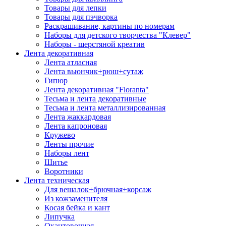
Товары для лепки
Товары для пэчворка
Раскрашивание, картины по номерам
Наборы для детского творчества "Клевер"
Наборы - шерстяной креатив
Лента декоративная
Лента атласная
Лента вьюнчик+рюш+сутаж
Гипюр
Лента декоративная "Floranta"
Тесьма и лента декоративные
Тесьма и лента металлизированная
Лента жаккардовая
Лента капроновая
Кружево
Ленты прочие
Наборы лент
Шитье
Воротники
Лента техническая
Для вешалок+брючная+корсаж
Из кожзаменителя
Косая бейка и кант
Липучка
Окантовочная