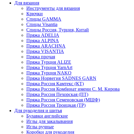
Для вязания
Инструменты для вязания
Крючки
Спицы GAMMA
Спицы Visantia
Спицы Россия, Турция, Китай
Пряжа ADELIA
Пряжа ALPINA
Пряжа ARACHNA
Пряжа VISANTIA
Пряжа прочая
Пряжа Турция ALIZE
Пряжа Турция YarnArt
Пряжа Турция NAKO
Пряжа Норвегия SADNES GARN
Пряжа Россия Камтекс (КТ)
Пряжа Россия Комбинат имени С. М. Кирова
Пряжа Россия Пехорская (ПТ)
Пряжа Россия Семеновская (МШФ)
Пряжа Россия Троицкая (ТР)
Для рукоделия и шитья
Булавки английские
Иглы для закалывания
Иглы ручные
Коробки для рукоделия