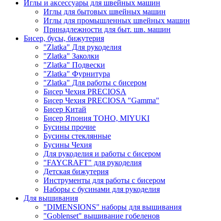
Иглы и аксессуары для швейных машин
Иглы для бытовых швейных машин
Иглы для промышленных швейных машин
Принадлежности для быт. шв. машин
Бисер, бусы, бижутерия
"Zlatka" Для рукоделия
"Zlatka" Заколки
"Zlatka" Подвески
"Zlatka" Фурнитура
"Zlatka" Для работы с бисером
Бисер Чехия PRECIOSA
Бисер Чехия PRECIOSA "Gamma"
Бисер Китай
Бисер Япония TOHO, MIYUKI
Бусины прочие
Бусины стеклянные
Бусины Чехия
Для рукоделия и работы с бисером
"FAYCRAFT" для рукоделия
Детская бижутерия
Инструменты для работы с бисером
Наборы с бусинами для рукоделия
Для вышивания
"DIMENSIONS" наборы для вышивания
"Goblenset" вышивание гобеленов