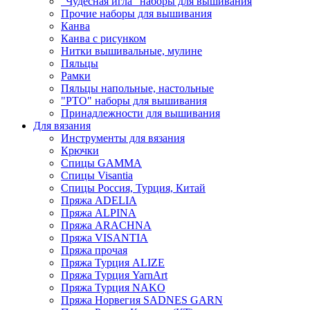
"Чудесная игла" наборы для вышивания
Прочие наборы для вышивания
Канва
Канва с рисунком
Нитки вышивальные, мулине
Пяльцы
Рамки
Пяльцы напольные, настольные
"РТО" наборы для вышивания
Принадлежности для вышивания
Для вязания
Инструменты для вязания
Крючки
Спицы GAMMA
Спицы Visantia
Спицы Россия, Турция, Китай
Пряжа ADELIA
Пряжа ALPINA
Пряжа ARACHNA
Пряжа VISANTIA
Пряжа прочая
Пряжа Турция ALIZE
Пряжа Турция YarnArt
Пряжа Турция NAKO
Пряжа Норвегия SADNES GARN