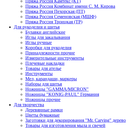
Пряжа Россия Камтекс (КТ)
Пряжа Россия Комбинат имени С. М. Кирова
Пряжа Россия Пехорская (ПТ)
Пряжа Россия Семеновская (МШФ)
Пряжа Россия Троицкая (ТР)
Для рукоделия и шитья
Булавки английские
Иглы для закалывания
Иглы ручные
Коробки для рукоделия
Принадлежности прочие
Измерительные инструменты
Плечевые накладки
Товары для ателье
Инструменты
Мел, карандаши, маркеры
Наборы для шитья
Ножницы "GAMMA/MICRON"
Ножницы "KONIG-PAUL" Германия
Ножницы прочие
Для творчества
Деревянные рамки
Цветы бумажные
Заготовки для декорирования "Mr. Carving" дерево
Товары для изготовления мыла и свечей