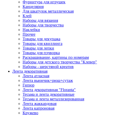
Фурнитура для игрушек
Канцелярия
Для шкатулок металлическая
Клей
Наборы для вязания
Наборы для творчества
Наклейки
Прочее
Товары для декупажа
Товары для квиллинга
Товары для лепки
Товары для пэчворка
Раскрашивание, картины по номерам
Наборы для детского творчества "Клевер"
Наборы - шерстяной креатив
Лента декоративная
Лента атласная
Лента вьюнчик+рюш+сутаж
Гипюр
Лента декоративная "Floranta"
Тесьма и лента декоративные
Тесьма и лента металлизированная
Лента жаккардовая
Лента капроновая
Кружево