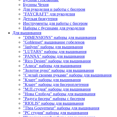
Бусины Чехия
Для рукоделия и работы с бисером
"FAYCRAFT" для рукоделия
Детская бижутерия
Инструменты для работы с бисером
Наборы с бусинами для рукоделия
Для вышивания
"DIMENSIONS" наборы для вышивания
"Goblenset" вышивание гобеленов
"Janlynn" наборы для вышивания
"LUTARS" наборы для вышивания
"PANNA" наборы для вышивания
"Rico Design" наборы для вышивания
"Алиса" наборы для вышивания
"Золотое руно" наборы для вышивания
"Сделай своими руками" наборы для вышивания
"Кларт" наборы для вышивания
"Кларт" наборы для бисероплетения
"М.П.студия" наборы для вышивания
"Нова Слобода" наборы для вышивания
"Радуга бисера" наборы с бисером
"RIOLIS" наборы для вышивания
"Thea Gouverneur" наборы для вышивания
"РС студия" наборы для вышивания