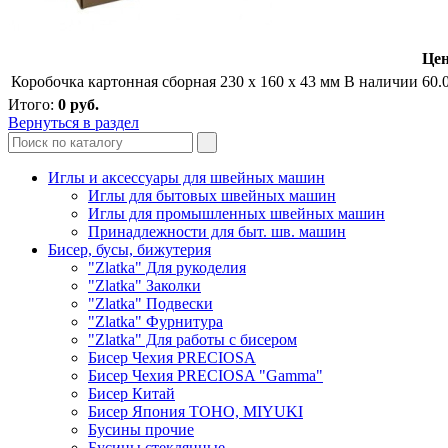
Цен
Коробочка картонная сборная 230 х 160 х 43 мм
В наличии
60.
Итого:
0
руб.
Вернуться в раздел
Иглы и аксессуары для швейных машин
Иглы для бытовых швейных машин
Иглы для промышленных швейных машин
Принадлежности для быт. шв. машин
Бисер, бусы, бижутерия
"Zlatka" Для рукоделия
"Zlatka" Заколки
"Zlatka" Подвески
"Zlatka" Фурнитура
"Zlatka" Для работы с бисером
Бисер Чехия PRECIOSA
Бисер Чехия PRECIOSA "Gamma"
Бисер Китай
Бисер Япония TOHO, MIYUKI
Бусины прочие
Бусины стеклянные