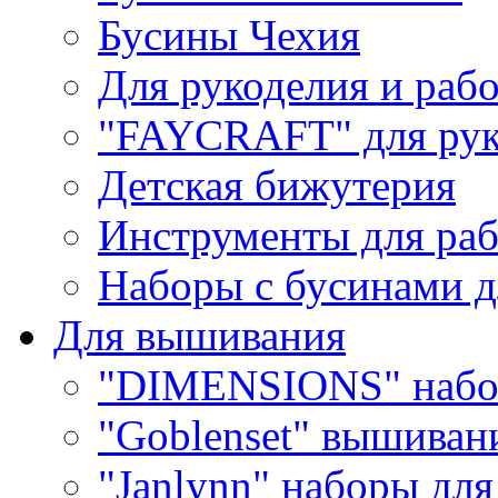
Бусины Чехия
Для рукоделия и раб
"FAYCRAFT" для рук
Детская бижутерия
Инструменты для раб
Наборы с бусинами д
Для вышивания
"DIMENSIONS" набо
"Goblenset" вышиван
"Janlynn" наборы дл