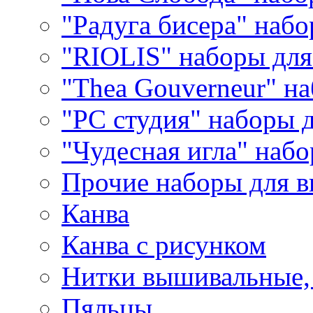
"Радуга бисера" набо
"RIOLIS" наборы дл
"Thea Gouverneur" н
"РС студия" наборы 
"Чудесная игла" наб
Прочие наборы для 
Канва
Канва с рисунком
Нитки вышивальные,
Пяльцы