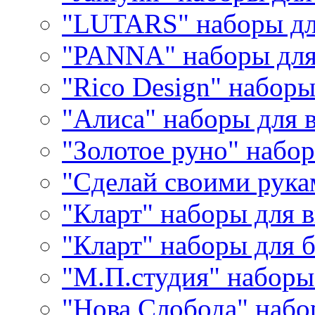
"LUTARS" наборы д
"PANNA" наборы дл
"Rico Design" набор
"Алиса" наборы для
"Золотое руно" набо
"Сделай своими рука
"Кларт" наборы для 
"Кларт" наборы для 
"М.П.студия" наборы
"Нова Слобода" наб