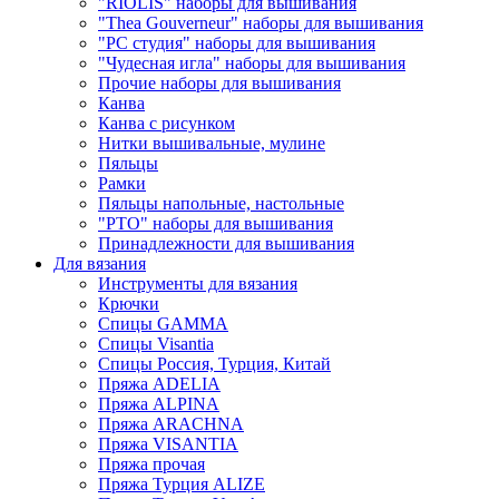
"RIOLIS" наборы для вышивания
"Thea Gouverneur" наборы для вышивания
"РС студия" наборы для вышивания
"Чудесная игла" наборы для вышивания
Прочие наборы для вышивания
Канва
Канва с рисунком
Нитки вышивальные, мулине
Пяльцы
Рамки
Пяльцы напольные, настольные
"РТО" наборы для вышивания
Принадлежности для вышивания
Для вязания
Инструменты для вязания
Крючки
Спицы GAMMA
Спицы Visantia
Спицы Россия, Турция, Китай
Пряжа ADELIA
Пряжа ALPINA
Пряжа ARACHNA
Пряжа VISANTIA
Пряжа прочая
Пряжа Турция ALIZE