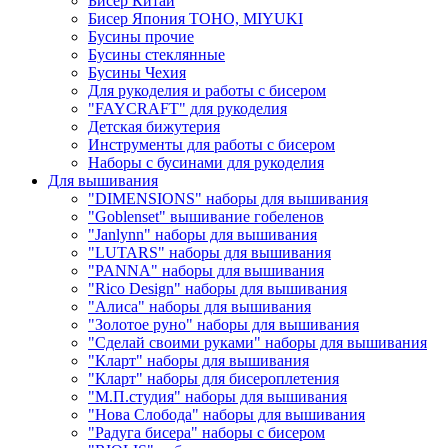
Бисер Китай
Бисер Япония TOHO, MIYUKI
Бусины прочие
Бусины стеклянные
Бусины Чехия
Для рукоделия и работы с бисером
"FAYCRAFT" для рукоделия
Детская бижутерия
Инструменты для работы с бисером
Наборы с бусинами для рукоделия
Для вышивания
"DIMENSIONS" наборы для вышивания
"Goblenset" вышивание гобеленов
"Janlynn" наборы для вышивания
"LUTARS" наборы для вышивания
"PANNA" наборы для вышивания
"Rico Design" наборы для вышивания
"Алиса" наборы для вышивания
"Золотое руно" наборы для вышивания
"Сделай своими руками" наборы для вышивания
"Кларт" наборы для вышивания
"Кларт" наборы для бисероплетения
"М.П.студия" наборы для вышивания
"Нова Слобода" наборы для вышивания
"Радуга бисера" наборы с бисером