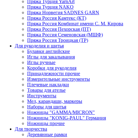
Пряжа Турция YarnArt
Пряжа Турция NAKO
Пряжа Норвегия SADNES GARN
Пряжа Россия Камтекс (КТ)
Пряжа Россия Комбинат имени С. М. Кирова
Пряжа Россия Пехорская (ПТ)
Пряжа Россия Семеновская (МШФ)
Пряжа Россия Троицкая (ТР)
Для рукоделия и шитья
Булавки английские
Иглы для закалывания
Иглы ручные
Коробки для рукоделия
Принадлежности прочие
Измерительные инструменты
Плечевые накладки
Товары для ателье
Инструменты
Мел, карандаши, маркеры
Наборы для шитья
Ножницы "GAMMA/MICRON"
Ножницы "KONIG-PAUL" Германия
Ножницы прочие
Для творчества
Деревянные рамки