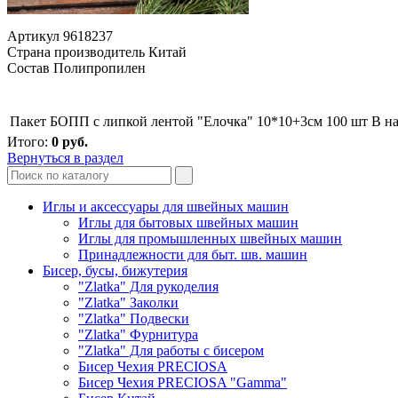
Артикул 9618237
Страна производитель Китай
Состав Полипропилен
Пакет БОПП с липкой лентой "Елочка" 10*10+3см 100 шт
В н
Итого:
0
руб.
Вернуться в раздел
Иглы и аксессуары для швейных машин
Иглы для бытовых швейных машин
Иглы для промышленных швейных машин
Принадлежности для быт. шв. машин
Бисер, бусы, бижутерия
"Zlatka" Для рукоделия
"Zlatka" Заколки
"Zlatka" Подвески
"Zlatka" Фурнитура
"Zlatka" Для работы с бисером
Бисер Чехия PRECIOSA
Бисер Чехия PRECIOSA "Gamma"