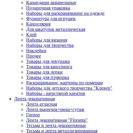
Карандаши акварельные
Подарочная упаковка
Наборы для раскрашивание на одежде
Фурнитура для игрушек
Канцелярия
Для шкатулок металлическая
Клей
Наборы для вязания
Наборы для творчества
Наклейки
Прочее
Товары для декупажа
Товары для квиллинга
Товары для лепки
Товары для пэчворка
Раскрашивание, картины по номерам
Наборы для детского творчества "Клевер"
Наборы - шерстяной креатив
Лента декоративная
Лента атласная
Лента вьюнчик+рюш+сутаж
Гипюр
Лента декоративная "Floranta"
Тесьма и лента декоративные
Тесьма и лента металлизированная