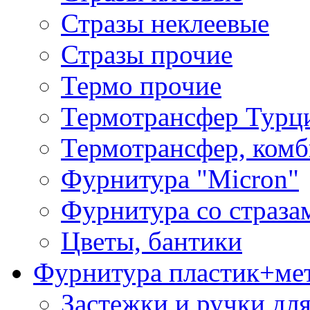
Стразы неклеевые
Стразы прочие
Термо прочие
Термотрансфер Турц
Термотрансфер, комб
Фурнитура "Micron"
Фурнитура со страза
Цветы, бантики
Фурнитура пластик+ме
Застежки и ручки дл