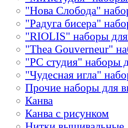
"Нова Слобода" наб
"Радуга бисера" набо
"RIOLIS" наборы дл
"Thea Gouverneur" н
"РС студия" наборы 
"Чудесная игла" наб
Прочие наборы для 
Канва
Канва с рисунком
Нитки вышивальные,