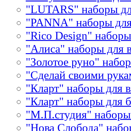
"LUTARS" наборы д
"PANNA" наборы дл
"Rico Design" набор
"Алиса" наборы для
"Золотое руно" набо
"Сделай своими рука
"Кларт" наборы для 
"Кларт" наборы для 
"М.П.студия" наборы
"Нова Слобода" наб