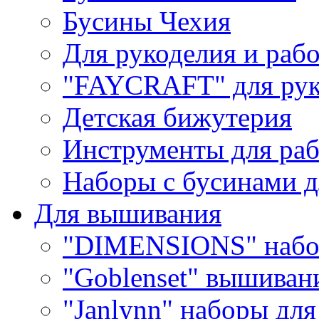
Бусины Чехия
Для рукоделия и раб
"FAYCRAFT" для рук
Детская бижутерия
Инструменты для раб
Наборы с бусинами д
Для вышивания
"DIMENSIONS" набо
"Goblenset" вышиван
"Janlynn" наборы дл