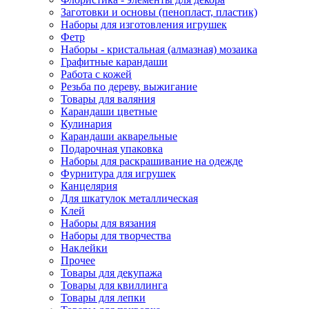
Заготовки и основы (пенопласт, пластик)
Наборы для изготовления игрушек
Фетр
Наборы - кристальная (алмазная) мозаика
Графитные карандаши
Работа с кожей
Резьба по дереву, выжигание
Товары для валяния
Карандаши цветные
Кулинария
Карандаши акварельные
Подарочная упаковка
Наборы для раскрашивание на одежде
Фурнитура для игрушек
Канцелярия
Для шкатулок металлическая
Клей
Наборы для вязания
Наборы для творчества
Наклейки
Прочее
Товары для декупажа
Товары для квиллинга
Товары для лепки