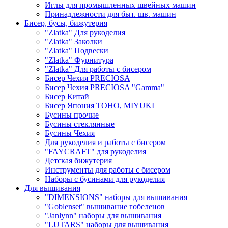
Иглы для промышленных швейных машин
Принадлежности для быт. шв. машин
Бисер, бусы, бижутерия
"Zlatka" Для рукоделия
"Zlatka" Заколки
"Zlatka" Подвески
"Zlatka" Фурнитура
"Zlatka" Для работы с бисером
Бисер Чехия PRECIOSA
Бисер Чехия PRECIOSA "Gamma"
Бисер Китай
Бисер Япония TOHO, MIYUKI
Бусины прочие
Бусины стеклянные
Бусины Чехия
Для рукоделия и работы с бисером
"FAYCRAFT" для рукоделия
Детская бижутерия
Инструменты для работы с бисером
Наборы с бусинами для рукоделия
Для вышивания
"DIMENSIONS" наборы для вышивания
"Goblenset" вышивание гобеленов
"Janlynn" наборы для вышивания
"LUTARS" наборы для вышивания