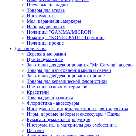
Плечевые накладки
Товары для ателье
Инструменты
Мел, карандаши, маркеры
Наборы для шитья
Ножницы "GAMMA/MICRON"
Ножницы "KONIG-PAUL" Германия
Ножницы прочие
Для творчества
Деревянные рамки
Цветы бумажные
Заготовки для декорирования "Mr. Carving" дерево
Товары для изготовления мыла и свечей
Заготовки для декорирования прочие
Товары для керамической флористики
Цветы из разных материалов
Красители
Товары для праздника
Флористика - аксессуары
Инструменты и принадлежности для творчества
Игры, игровые наборы и аксессуары / Пазлы
Бумага и бумажная продукция
Инструменты и материалы для эмбоссинга
Пастели
Флористика - элементы для декора