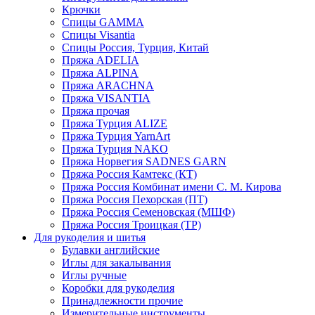
Крючки
Спицы GAMMA
Спицы Visantia
Спицы Россия, Турция, Китай
Пряжа ADELIA
Пряжа ALPINA
Пряжа ARACHNA
Пряжа VISANTIA
Пряжа прочая
Пряжа Турция ALIZE
Пряжа Турция YarnArt
Пряжа Турция NAKO
Пряжа Норвегия SADNES GARN
Пряжа Россия Камтекс (КТ)
Пряжа Россия Комбинат имени С. М. Кирова
Пряжа Россия Пехорская (ПТ)
Пряжа Россия Семеновская (МШФ)
Пряжа Россия Троицкая (ТР)
Для рукоделия и шитья
Булавки английские
Иглы для закалывания
Иглы ручные
Коробки для рукоделия
Принадлежности прочие
Измерительные инструменты