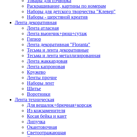
Товары для пэчворка
Раскрашивание, картины по номерам
Наборы для детского творчества "Клевер"
Наборы - шерстяной креатив
Лента декоративная
Лента атласная
Лента вьюнчик+рюш+сутаж
Гипюр
Лента декоративная "Floranta"
Тесьма и лента декоративные
Тесьма и лента металлизированная
Лента жаккардовая
Лента капроновая
Кружево
Ленты прочие
Наборы лент
Шитье
Воротники
Лента техническая
Для вешалок+брючная+корсаж
Из кожзаменителя
Косая бейка и кант
Липучка
Окантовочная
Светоотражающая