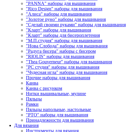
"PANNA" наборы для вышивания
"Rico Design" наборы для вышивания
"Алиса" наборы для вышивания
"Золотое руно" наборы для вышивания
"Сделай своими руками" наборы для вышивания
"Кларт" наборы для вышивания
"Кларт" наборы для бисероплетения
"М.П.студия" наборы для вышивания
"Нова Слобода" наборы для вышивания
"Радуга бисера" наборы с бисером
"RIOLIS" наборы для вышивания
"Thea Gouverneur" наборы для вышивания
"РС студия" наборы для вышивания
"Чудесная игла" наборы для вышивания
Прочие наборы для вышивания
Канва
Канва с рисунком
Нитки вышивальные, мулине
Пяльцы
Рамки
Пяльцы напольные, настольные
"РТО" наборы для вышивания
Принадлежности для вышивания
Для вязания
Инструменты для вязания