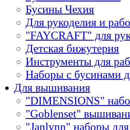
Бусины Чехия
Для рукоделия и раб
"FAYCRAFT" для рук
Детская бижутерия
Инструменты для раб
Наборы с бусинами д
Для вышивания
"DIMENSIONS" набо
"Goblenset" вышиван
"Janlynn" наборы дл