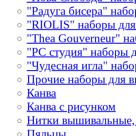
"Радуга бисера" набо
"RIOLIS" наборы дл
"Thea Gouverneur" н
"РС студия" наборы 
"Чудесная игла" наб
Прочие наборы для 
Канва
Канва с рисунком
Нитки вышивальные,
Пяльцы