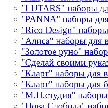
"LUTARS" наборы д
"PANNA" наборы дл
"Rico Design" набор
"Алиса" наборы для
"Золотое руно" набо
"Сделай своими рука
"Кларт" наборы для 
"Кларт" наборы для 
"М.П.студия" наборы
"Нова Слобода" наб