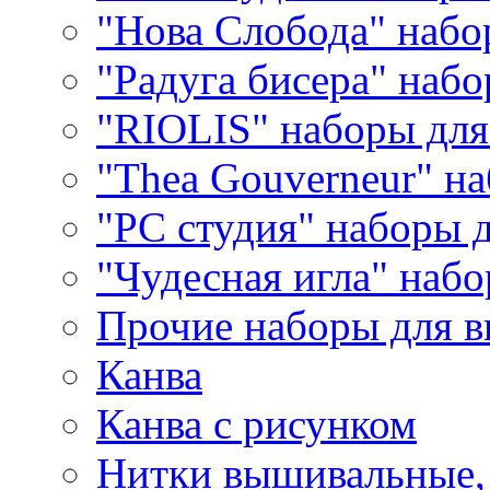
"Нова Слобода" наб
"Радуга бисера" набо
"RIOLIS" наборы дл
"Thea Gouverneur" н
"РС студия" наборы 
"Чудесная игла" наб
Прочие наборы для 
Канва
Канва с рисунком
Нитки вышивальные,