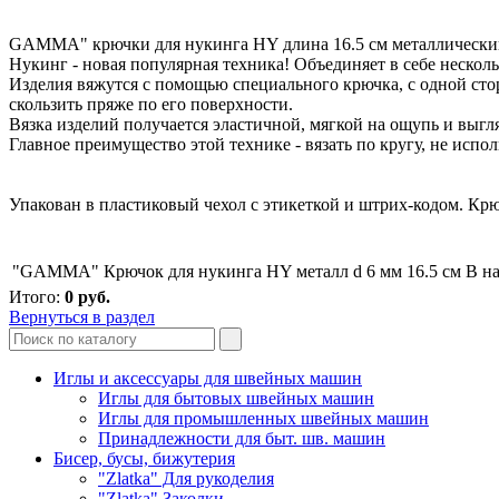
GAMMA" крючки для нукинга HY длина 16.5 см металлически
Нукинг - новая популярная техника! Объединяет в себе несколь
Изделия вяжутся с помощью специального крючка, с одной сторо
скользить пряже по его поверхности.
Вязка изделий получается эластичной, мягкой на ощупь и выгляд
Главное преимущество этой технике - вязать по кругу, не исп
Упакован в пластиковый чехол с этикеткой и штрих-кодом. Крюч
"GAMMA" Крючок для нукинга HY металл d 6 мм 16.5 см
В н
Итого:
0
руб.
Вернуться в раздел
Иглы и аксессуары для швейных машин
Иглы для бытовых швейных машин
Иглы для промышленных швейных машин
Принадлежности для быт. шв. машин
Бисер, бусы, бижутерия
"Zlatka" Для рукоделия
"Zlatka" Заколки