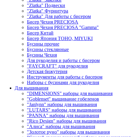
"Zlatka" Подвески
"Zlatka" Фурнитура
"Zlatka" Для работы с бисером
Бисер Чехия PRECIOSA
Бисер Чехия PRECIOSA "Gamma"
Бисер Китай
Бисер Япония TOHO, MIYUKI
Бусины прочие
Бусины стеклянные
Бусины Чехия
Для рукоделия и работы с бисером
"FAYCRAFT" для рукоделия
Детская бижутерия
Инструменты для работы с бисером
Наборы с бусинами для рукоделия
Для вышивания
"DIMENSIONS" наборы для вышивания
"Goblenset" вышивание гобеленов
"Janlynn" наборы для вышивания
"LUTARS" наборы для вышивания
"PANNA" наборы для вышивания
"Rico Design" наборы для вышивания
"Алиса" наборы для вышивания
"Золотое руно" наборы для вышивания