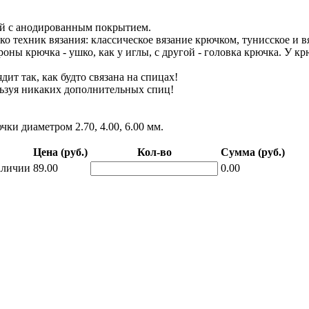
й с анодированным покрытием.
ко техник вязания: классическое вязание крючком, тунисское и в
ны крючка - ушко, как у иглы, с другой - головка крючка. У крю
ит так, как будто связана на спицах!
ользуя никаких дополнительных спиц!
ки диаметром 2.70, 4.00, 6.00 мм.
Цена (руб.)
Кол-во
Сумма (руб.)
аличии
89.00
0.00