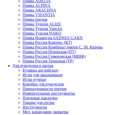
Пряжа ADELIA
Пряжа ALPINA
Пряжа ARACHNA
Пряжа VISANTIA
Пряжа прочая
Пряжа Турция ALIZE
Пряжа Турция YarnArt
Пряжа Турция NAKO
Пряжа Норвегия SADNES GARN
Пряжа Россия Камтекс (КТ)
Пряжа Россия Комбинат имени С. М. Кирова
Пряжа Россия Пехорская (ПТ)
Пряжа Россия Семеновская (МШФ)
Пряжа Россия Троицкая (ТР)
Для рукоделия и шитья
Булавки английские
Иглы для закалывания
Иглы ручные
Коробки для рукоделия
Принадлежности прочие
Измерительные инструменты
Плечевые накладки
Товары для ателье
Инструменты
Мел, карандаши, маркеры