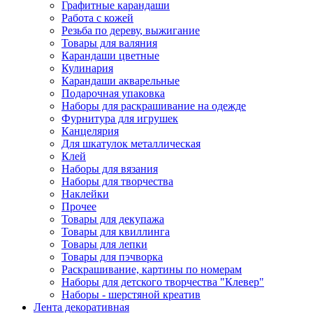
Графитные карандаши
Работа с кожей
Резьба по дереву, выжигание
Товары для валяния
Карандаши цветные
Кулинария
Карандаши акварельные
Подарочная упаковка
Наборы для раскрашивание на одежде
Фурнитура для игрушек
Канцелярия
Для шкатулок металлическая
Клей
Наборы для вязания
Наборы для творчества
Наклейки
Прочее
Товары для декупажа
Товары для квиллинга
Товары для лепки
Товары для пэчворка
Раскрашивание, картины по номерам
Наборы для детского творчества "Клевер"
Наборы - шерстяной креатив
Лента декоративная