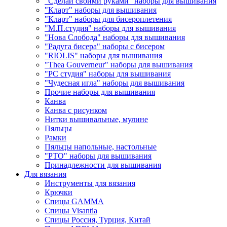
"Сделай своими руками" наборы для вышивания
"Кларт" наборы для вышивания
"Кларт" наборы для бисероплетения
"М.П.студия" наборы для вышивания
"Нова Слобода" наборы для вышивания
"Радуга бисера" наборы с бисером
"RIOLIS" наборы для вышивания
"Thea Gouverneur" наборы для вышивания
"РС студия" наборы для вышивания
"Чудесная игла" наборы для вышивания
Прочие наборы для вышивания
Канва
Канва с рисунком
Нитки вышивальные, мулине
Пяльцы
Рамки
Пяльцы напольные, настольные
"РТО" наборы для вышивания
Принадлежности для вышивания
Для вязания
Инструменты для вязания
Крючки
Спицы GAMMA
Спицы Visantia
Спицы Россия, Турция, Китай