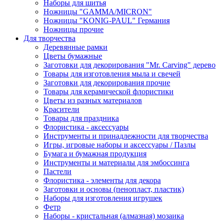
Наборы для шитья
Ножницы "GAMMA/MICRON"
Ножницы "KONIG-PAUL" Германия
Ножницы прочие
Для творчества
Деревянные рамки
Цветы бумажные
Заготовки для декорирования "Mr. Carving" дерево
Товары для изготовления мыла и свечей
Заготовки для декорирования прочие
Товары для керамической флористики
Цветы из разных материалов
Красители
Товары для праздника
Флористика - аксессуары
Инструменты и принадлежности для творчества
Игры, игровые наборы и аксессуары / Пазлы
Бумага и бумажная продукция
Инструменты и материалы для эмбоссинга
Пастели
Флористика - элементы для декора
Заготовки и основы (пенопласт, пластик)
Наборы для изготовления игрушек
Фетр
Наборы - кристальная (алмазная) мозаика