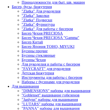
Принадлежности для быт. шв. машин
Бисер, бусы, бижутерия
"Zlatka" Для рукоделия
"Zlatka" Заколки
"Zlatka" Подвески
"Zlatka" Фурнитура
"Zlatka" Для работы с бисером
Бисер Чехия PRECIOSA
Бисер Чехия PRECIOSA "Gamma"
Бисер Китай
Бисер Япония TOHO, MIYUKI
Бусины прочие
Бусины стеклянные
Бусины Чехия
Для рукоделия и работы с бисером
"FAYCRAFT" для рукоделия
Детская бижутерия
Инструменты для работы с бисером
Наборы с бусинами для рукоделия
Для вышивания
"DIMENSIONS" наборы для вышивания
"Goblenset" вышивание гобеленов
"Janlynn" наборы для вышивания
"LUTARS" наборы для вышивания
"PANNA" наборы для вышивания