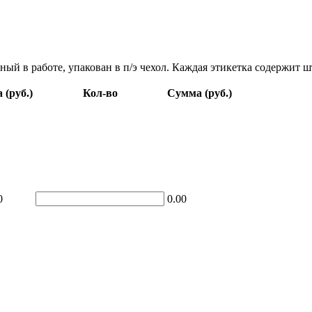
ый в работе, упакован в п/э чехол. Каждая этикетка содержит ш
 (руб.)
Кол-во
Сумма (руб.)
0
0.00