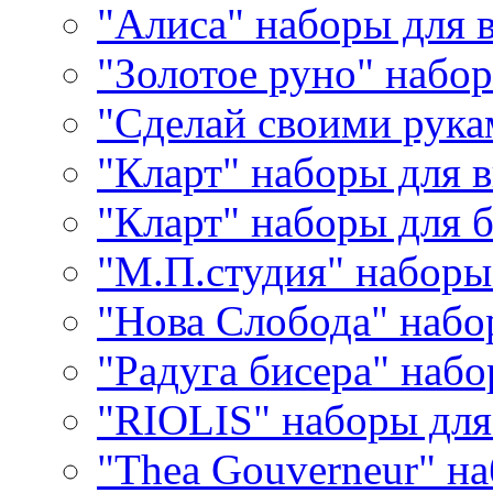
"Алиса" наборы для
"Золотое руно" набо
"Сделай своими рука
"Кларт" наборы для 
"Кларт" наборы для 
"М.П.студия" наборы
"Нова Слобода" наб
"Радуга бисера" набо
"RIOLIS" наборы дл
"Thea Gouverneur" н