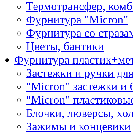
Термотрансфер, комб
Фурнитура "Micron"
Фурнитура со страза
Цветы, бантики
Фурнитура пластик+ме
Застежки и ручки дл
"Micron" застежки и 
"Micron" пластиковы
Блочки, люверсы, хо
Зажимы и концевики